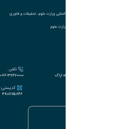
جست و جوی کتاب
مرکز مطالعات و همکاری های علمی بین المللی وزارت علوم، تحقیقات و فناوری
سامانه دریافت و پاسخگویی به شکایات وزارت علوم
سامانه سخا وزارت علوم
ارتباط با دانشگاه
آدرس :
تلفن :
اراک، میدان بسیج، بلوار سردشت، دانشگاه اراک
۰۸۶-32620000
ایمیل:
کدپستی:
۳۸۱۸۱۷۵۸۴۶
e-dabir@araku.ac.ir