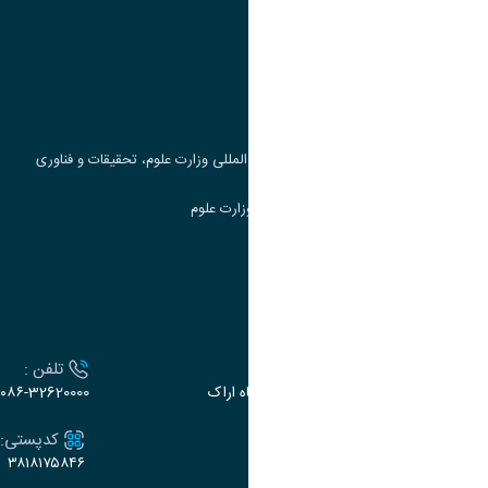
وزارت علوم، تحقیقات و فناوری
پرتال دانشجویی صندوق رفاه
جست و جوی کتاب
مرکز مطالعات و همکاری های علمی بین المللی وزارت علوم، تحقیقات و فناوری
سامانه دریافت و پاسخگویی به شکایات وزارت علوم
سامانه سخا وزارت علوم
ارتباط با دانشگاه
آدرس :
تلفن :
اراک، میدان بسیج، بلوار سردشت، دانشگاه اراک
۰۸۶-32620000
ایمیل:
کدپستی:
۳۸۱۸۱۷۵۸۴۶
e-dabir@araku.ac.ir