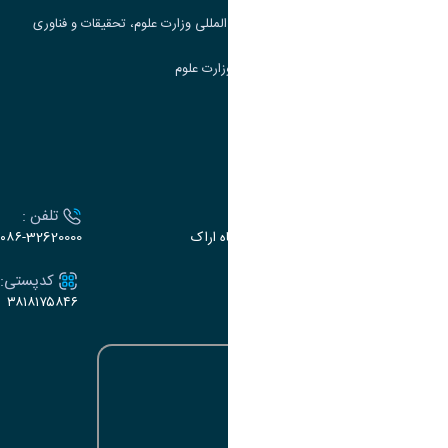
مرکز مطالعات و همکاری های علمی بین المللی وزارت علوم، تحقیقات و فناوری
سامانه دریافت و پاسخگویی به شکایات وزارت علوم
سامانه سخا وزارت علوم
ارتباط با دانشگاه
آدرس :
تلفن :
اراک، میدان بسیج، بلوار سردشت، دانشگاه اراک
۰۸۶-32620000
ایمیل:
کدپستی:
۳۸۱۸۱۷۵۸۴۶
e-dabir@araku.ac.ir