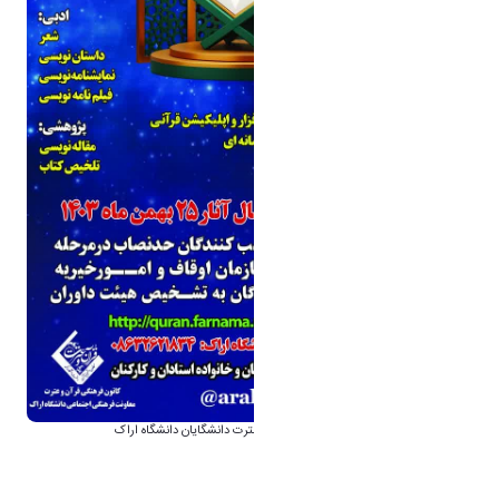
اطلاعیه سی نهمین جشنواره سراسری قرآن و عترت دانشگایان دانشگاه اراک
⭕️همراه با مبالغ جوایز درون دانشگاهی⭕️
🔶 در بخش های مختلف: