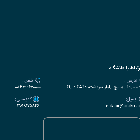
رتباط با دانشگاه
آدرس :
تلفن :
ک، میدان بسیج، بلوار سردشت، دانشگاه اراک
۰۸۶-32620000
ایمیل:
کدپستی:
۳۸۱۸۱۷۵۸۴۶
e-dabir@araku.ac