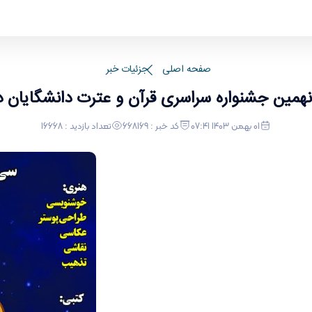
شگایان دانشگاه اراک
صفحه اصلی
جزئیات خبر
همین جشنواره سراسری قرآن و عترت دانشگایان د
01 بهمن 1403 07:41
کد خبر : 668169
تعداد بازدید : 16668