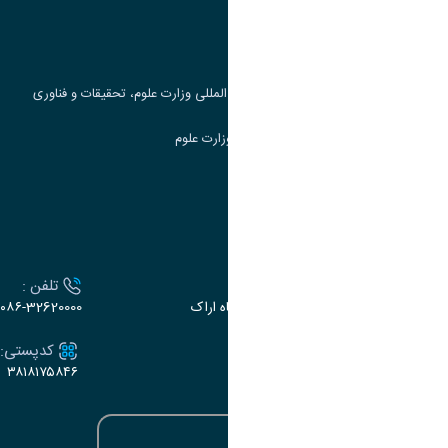
پرتال دانشجویی صندوق رفاه
جست و جوی کتاب
مرکز مطالعات و همکاری های علمی بین المللی وزارت علوم، تحقیقات و فناوری
سامانه دریافت و پاسخگویی به شکایات وزارت علوم
سامانه سخا وزارت علوم
ارتباط با دانشگاه
آدرس :
تلفن :
اراک، میدان بسیج، بلوار سردشت، دانشگاه اراک
۰۸۶-32620000
ایمیل:
کدپستی:
۳۸۱۸۱۷۵۸۴۶
e-dabir@araku.ac.ir