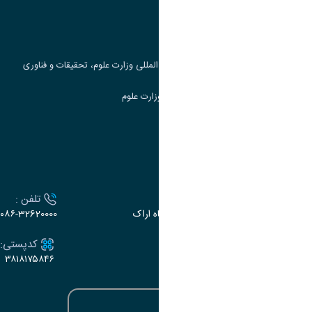
پرتال دانشجویی صندوق رفاه
جست و جوی کتاب
مرکز مطالعات و همکاری های علمی بین المللی وزارت علوم، تحقیقات و فناوری
سامانه دریافت و پاسخگویی به شکایات وزارت علوم
سامانه سخا وزارت علوم
ارتباط با دانشگاه
آدرس :
تلفن :
اراک، میدان بسیج، بلوار سردشت، دانشگاه اراک
۰۸۶-32620000
ایمیل:
کدپستی:
۳۸۱۸۱۷۵۸۴۶
e-dabir@araku.ac.ir