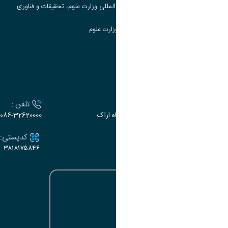
مرکز مطالعات و همکاری های علمی بین المللی وزارت علوم، تحقیقات و فناوری
سامانه دریافت و پاسخگویی به شکایات وزارت علوم
سامانه سخا وزارت علوم
ارتباط با دانشگاه
آدرس :
تلفن :
اراک، میدان بسیج، بلوار سردشت، دانشگاه اراک
۰۸۶-32620000
ایمیل:
کدپستی:
۳۸۱۸۱۷۵۸۴۶
e-dabir@araku.ac.ir