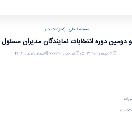
صفحه اصلی
جزئیات خبر
26 بهمن 1403 05:23
کد خبر : 667693
تعداد بازدید : 19382
ریات
تخابات