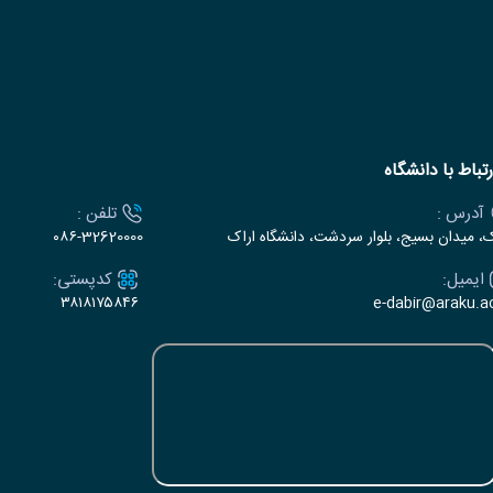
رتباط با دانشگاه
آدرس :
تلفن :
ک، میدان بسیج، بلوار سردشت، دانشگاه اراک
۰۸۶-32620000
ایمیل:
کدپستی:
۳۸۱۸۱۷۵۸۴۶
e-dabir@araku.ac