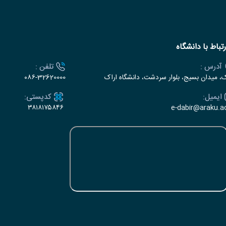
رتباط با دانشگاه
آدرس :
تلفن :
ک، میدان بسیج، بلوار سردشت، دانشگاه اراک
۰۸۶-32620000
ایمیل:
کدپستی:
۳۸۱۸۱۷۵۸۴۶
e-dabir@araku.ac