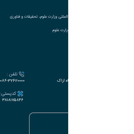
جست و جوی کتاب
مرکز مطالعات و همکاری های علمی بین المللی وزارت علوم، تحقیقات و فناوری
سامانه دریافت و پاسخگویی به شکایات وزارت علوم
سامانه سخا وزارت علوم
ارتباط با دانشگاه
آدرس :
تلفن :
اراک، میدان بسیج، بلوار سردشت، دانشگاه اراک
۰۸۶-32620000
ایمیل:
کدپستی:
۳۸۱۸۱۷۵۸۴۶
e-dabir@araku.ac.ir