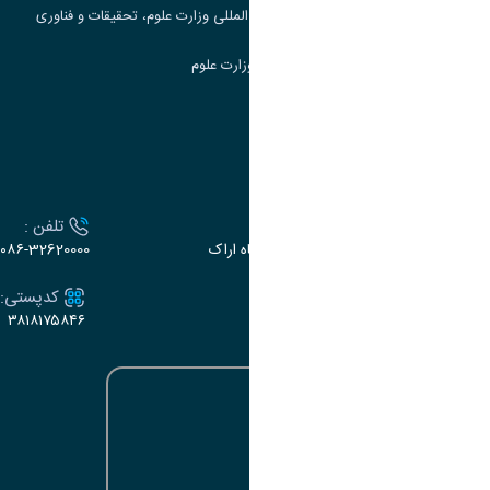
مرکز مطالعات و همکاری های علمی بین المللی وزارت علوم، تحقیقات و فناوری
سامانه دریافت و پاسخگویی به شکایات وزارت علوم
سامانه سخا وزارت علوم
ارتباط با دانشگاه
آدرس :
تلفن :
اراک، میدان بسیج، بلوار سردشت، دانشگاه اراک
۰۸۶-32620000
ایمیل:
کدپستی:
۳۸۱۸۱۷۵۸۴۶
e-dabir@araku.ac.ir