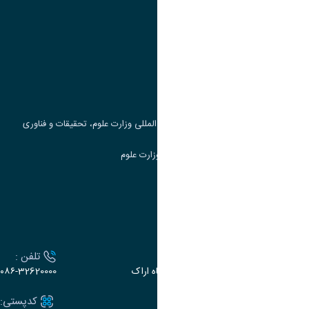
پیوند ها
وزارت علوم، تحقیقات و فناوری
پرتال دانشجویی صندوق رفاه
جست و جوی کتاب
مرکز مطالعات و همکاری های علمی بین المللی وزارت علوم، تحقیقات و فناوری
سامانه دریافت و پاسخگویی به شکایات وزارت علوم
سامانه سخا وزارت علوم
ارتباط با دانشگاه
آدرس :
تلفن :
اراک، میدان بسیج، بلوار سردشت، دانشگاه اراک
۰۸۶-32620000
ایمیل:
کدپستی: