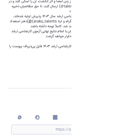
ارشد/دکتری دانشگاه اراک» را تکمیل و، پس از زدن امضا و اثر انگشت، آن را اسکن کنند و در
اسرع وقت به ایمیل دفتر (d-talents@araku.ac.ir) ارسال کنند، تا حق متقاضیان ذخیره
تضییع نشود. شمارۀ تلفن دفتر: 08632621340
4) متقاضیانی که در فراخوان بدون آزمون کارشناسی ارشد سال ۱۴۰۳ پذیرش اولیه شده‌اند،
حتماً به اطلاعیه‌های بعدی که از طریق کانال تلگرام و ایتا araku_talents)@)دفتر استعداد
درخشان و نیز سایت اصلی دانشگاه اعلام خواهد شد، کاملاً توجه داشته باشند.
5) اطلاعیۀ ثبت­‌نام پذیرفته­‌شدگان نهایی هم­زمان با اعلام نتایج نهایی آزمون کارشناسی ارشد
سازمان سنجش آموزش کشور در وب­گاه دانشگاه قرار خواهد گرفت.
برای مشاهدۀ نتایج اولیۀ پذیرش بدون آزمون کارشناسی ارشد ۱۴۰۳ فایل پی‌‌دی‌اف پیوست را
دانلود نمایید.
فایل اسامی پذیرش
فرم شماره4
اشتراک گذاری
چاپ کردن