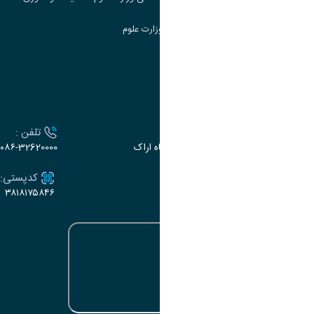
سامانه دریافت و پاسخگویی به شکایات وزارت علوم
سامانه سخا وزارت علوم
ارتباط با دانشگاه
آدرس :
تلفن :
اراک، میدان بسیج، بلوار سردشت، دانشگاه اراک
۰۸۶-32620000
ایمیل:
کدپستی:
۳۸۱۸۱۷۵۸۴۶
e-dabir@araku.ac.ir