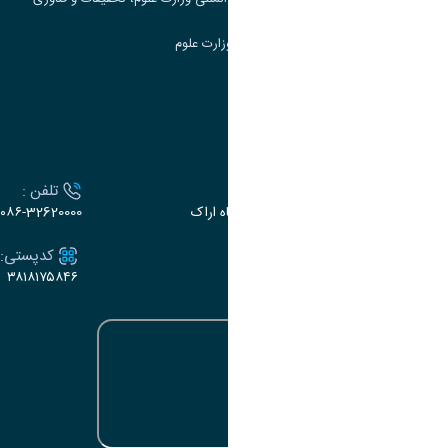
سامانه دریافت و پاسخگویی به شکایات وزارت علوم
سامانه سخا وزارت علوم
ارتباط با دانشگاه
آدرس :
تلفن :
اراک، میدان بسیج، بلوار سردشت، دانشگاه اراک
۰۸۶-32620000
ایمیل:
کدپستی:
۳۸۱۸۱۷۵۸۴۶
e-dabir@araku.ac.ir