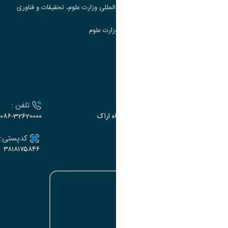
مرکز مطالعات و همکاری های علمی بین المللی وزارت علوم، تحقیقات و فناوری
سامانه دریافت و پاسخگویی به شکایات وزارت علوم
سامانه سخا وزارت علوم
ارتباط با دانشگاه
آدرس :
تلفن :
اراک، میدان بسیج، بلوار سردشت، دانشگاه اراک
۰۸۶-32620000
ایمیل:
کدپستی:
۳۸۱۸۱۷۵۸۴۶
e-dabir@araku.ac.ir