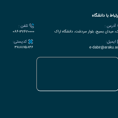
رتباط با دانشگاه
آدرس :
تلفن :
ک، میدان بسیج، بلوار سردشت، دانشگاه اراک
۰۸۶-32620000
ایمیل:
کدپستی:
۳۸۱۸۱۷۵۸۴۶
e-dabir@araku.ac