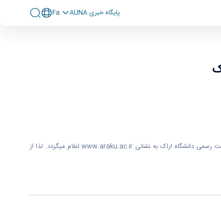
پايگاه خبری AUNA
Fa
ک
ضمن عرض تبریک به پدیرفته شدگان مقطع دکتری سال ۱۴۰۰ به استحضار میرساند ثبت نام غیر حضوری میباشد و اطلاعیه تکمیلی ثبت نام متعاقباً از طریق سایت رسمی دانشگاه اراک به نشانی www.araku.ac.ir اعلام میگردد. لذا از