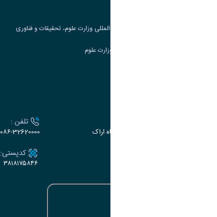
جست و جوی کتاب
مرکز مطالعات و همکاری های علمی بین المللی وزارت علوم، تحقیقات و فناوری
سامانه دریافت و پاسخگویی به شکایات وزارت علوم
سامانه سخا وزارت علوم
ارتباط با دانشگاه
آدرس :
تلفن :
اراک، میدان بسیج، بلوار سردشت، دانشگاه اراک
۰۸۶-32620000
ایمیل:
کدپستی:
۳۸۱۸۱۷۵۸۴۶
e-dabir@araku.ac.ir