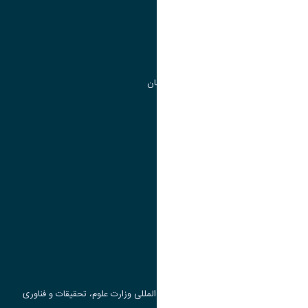
مدیریت تحصیلات تکمیلی
مرکز آموزش های آزاد و تخصصی
گروه جذب و هدایت استعداد های درخشان
تقویم آموزشی
پیوند ها
وزارت علوم، تحقیقات و فناوری
پرتال دانشجویی صندوق رفاه
جست و جوی کتاب
مرکز مطالعات و همکاری های علمی بین المللی وزارت علوم، تحقیقات و فناوری