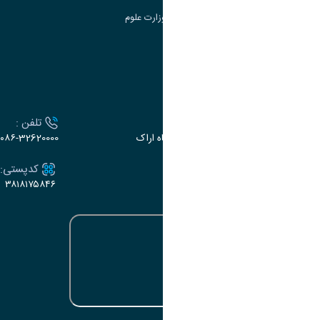
سامانه دریافت و پاسخگویی به شکایات وزارت علوم
سامانه سخا وزارت علوم
ارتباط با دانشگاه
آدرس :
تلفن :
اراک، میدان بسیج، بلوار سردشت، دانشگاه اراک
۰۸۶-32620000
ایمیل:
کدپستی:
۳۸۱۸۱۷۵۸۴۶
e-dabir@araku.ac.ir