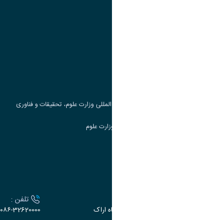
پیوند ها
وزارت علوم، تحقیقات و فناوری
پرتال دانشجویی صندوق رفاه
جست و جوی کتاب
مرکز مطالعات و همکاری های علمی بین المللی وزارت علوم، تحقیقات و فناوری
سامانه دریافت و پاسخگویی به شکایات وزارت علوم
سامانه سخا وزارت علوم
ارتباط با دانشگاه
آدرس :
تلفن :
اراک، میدان بسیج، بلوار سردشت، دانشگاه اراک
۰۸۶-32620000