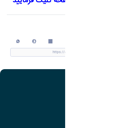
جهت مشاهده صفحه کلیک فرمایید
اشتراک گذاری
چاپ کردن
تصویر
عنوان اینستاگرام
لینک
عنوان تلگرام
لینک
عنوان واتساپ
لینک