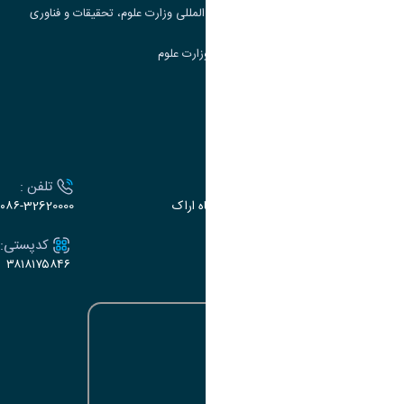
مرکز مطالعات و همکاری های علمی بین المللی وزارت علوم، تحقیقات و فناوری
سامانه دریافت و پاسخگویی به شکایات وزارت علوم
سامانه سخا وزارت علوم
ارتباط با دانشگاه
آدرس :
تلفن :
اراک، میدان بسیج، بلوار سردشت، دانشگاه اراک
۰۸۶-32620000
ایمیل:
کدپستی:
۳۸۱۸۱۷۵۸۴۶
e-dabir@araku.ac.ir