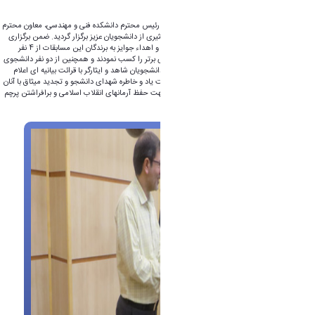
مهندسی برگزار نمود.
در این مراسم با حضور مدیر محترم شاهد و ایثارگر، رئیس محترم دانشکده فنی و مهندسی، معاون محترم
پژوهشی جناب آقای دکتر فضلعلی و حضور جمع کثیری از دانشجویان عزیز برگزار گردید. ضمن برگزاری
برنامه های متنوع صندلی داغ، اجرای مسابقات شاد و اهداء جوایز به برندگان این مسابقات از 4 نفر
دانشجوی شاهد و ایثارگری که در کنکور 97 رتبه های برتر را کسب نمودند و همچنین از دو نفر دانشجوی
فعال فرهنگی کانون ایثار تقدیر شد. در پایان برنامه دانشجویان شاهد و ایثارگر با قرائت بیانیه ای اعلام
نمودند که ضمن بزرگداشت روز دانشجو و گرامیداشت یاد و خاطره شهدای دانشجو و تجدید میثاق با آنان
و امام شهیدان، با لبیک به ندای امام خامنه ای در جهت حفظ آرمانهای انقلاب اسلامی و برافراشتن پرچم
سرخ حسینی، ادامه دهنده راه شهیدان خواهند بود.