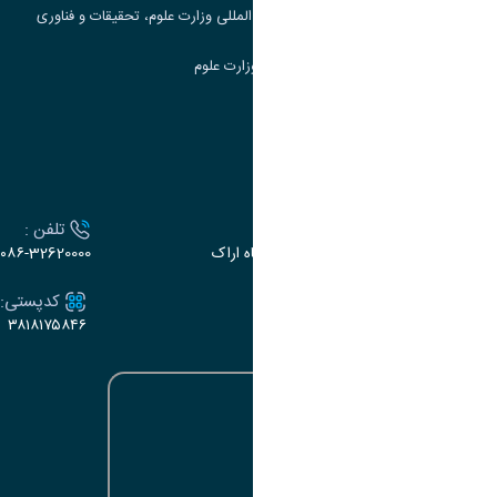
مرکز مطالعات و همکاری های علمی بین المللی وزارت علوم، تحقیقات و فناوری
سامانه دریافت و پاسخگویی به شکایات وزارت علوم
سامانه سخا وزارت علوم
ارتباط با دانشگاه
آدرس :
تلفن :
اراک، میدان بسیج، بلوار سردشت، دانشگاه اراک
۰۸۶-32620000
ایمیل:
کدپستی:
۳۸۱۸۱۷۵۸۴۶
e-dabir@araku.ac.ir