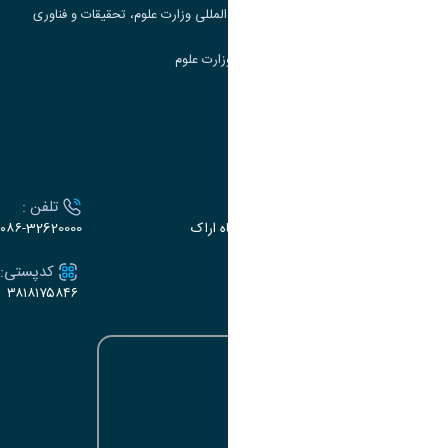
مرکز مطالعات و همکاری های علمی بین المللی وزارت علوم، تحقیقات و فناوری
سامانه دریافت و پاسخگویی به شکایات وزارت علوم
سامانه سخا وزارت علوم
ارتباط با دانشگاه
آدرس :
تلفن :
اراک، میدان بسیج، بلوار سردشت، دانشگاه اراک
۰۸۶-32620000
ایمیل:
کدپستی:
۳۸۱۸۱۷۵۸۴۶
e-dabir@araku.ac.ir