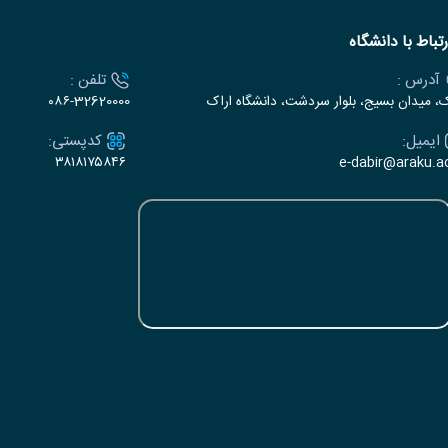
رتباط با دانشگاه
آدرس :
تلفن :
ک، میدان بسیج، بلوار سردشت، دانشگاه اراک
۰۸۶-32620000
ایمیل:
کدپستی:
۳۸۱۸۱۷۵۸۴۶
e-dabir@araku.ac