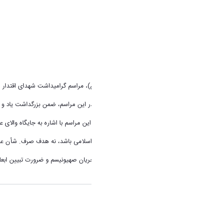
هم‌زمان با سالروز شهادت امام سجاد (ع)، مراسم گرامیداشت شهدای اقتدار ا
به گزارش روابط عمومی دانشگاه اراک در این مراسم، ضمن بزرگداشت یاد و خا
دکتر ذوالفقاری رئیس دانشگاه اراک در این مراسم با اشاره به جایگاه والای 
«علم باید ابزار تحقق آرمان‌های انقلاب اسلامی باشد، نه هدف صرف. شأن علم
وی در این مراسم بر اهمیت شناخت جریان صهیونیسم و ضرورت تبیین ابعا