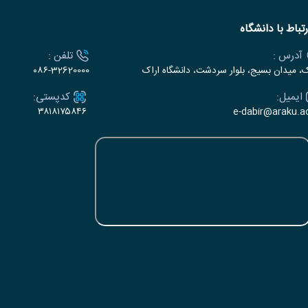
رتباط با دانشگاه
آدرس :
تلفن :
ک، میدان بسیج، بلوار سردشت، دانشگاه اراک
۰۸۶-32620000
ایمیل:
کدپستی:
۳۸۱۸۱۷۵۸۴۶
e-dabir@araku.ac