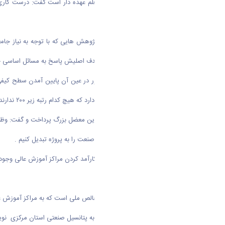
او با اشاره به وظایف معنوی که یک معلم عهده دار است گفت: درست کار
خواهد شد.
او با اشاره به کاربردی‌ترین آموزش و پژوهش هایی که با توجه به نیاز ج
محور بحث روز مسائل کشور است و هدف اصلیش پاسخ به مسائل اساسی ج
کشور ما ۲۷۰۰ مرکز آموزش عالی وجود دارد که هیچ کدام رتبه زیر ۲۰۰ ندارند و این اسف بار است.
وی در ادامه به ایراد راه‌حل هایی برای این معضل بزرگ پرداخت و گفت: و
ما باید قادر باشیم مشکلات کشاورزی و صنعت را به پروژه تبدیل کنیم .
وی گفت: دو زیر ساخت اساسی برای کارآمد کردن مراکز آموزش عالی وجود د
۱-بحث سامان دهی مراکز آموزش عالی
۲- بحث اختصاص ۴ درصد از درآمد ناخالص ملی است که به مراکز آموزش عالی اختصاص نیافته و این نرخ از نیم درصد هیچ گاه افزایش نمیابد که از مشکلات گریبان گیر دانشگاه‌هاست.
همچنین رئیس دانشگاه اراک با اشاره به پتانسیل صنعتی استان مرکزی نوید