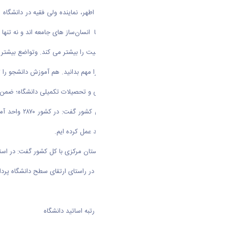
حجت الاسلام والمسلمین دکتر مهدوی اطهر، نماینده ولی فقیه در دانشگاه ا
تلاش ها را انجام دهیم، چرا که معلم ها انسان‌ساز های جامعه اند و نه تنها ا
اما این والایی و اهمیت جایگاه، مسئولیت را بیشتر می کند. وتواضع بیشتر ر
او گفت: جنبه های فرهنگی این شغل را مهم بدانید. هم آموزش دانشجو را تقو
سپس دکتر سلیمان نژاد معاون آموزشی و تحصیلات تکمیلی دانشگاه؛ ضمن ا
وی در مورد 
همان نسبت در زمینه کیفی تحقیقات بد عمل کرده ایم.
وی ضمن مقایسه مراکز آموزش عالی استان مرکزی با کل کشور گفت: در استان نه چندان پهناور مرکزی ۷۵ مرکز آموزش عالی وجود دارد 
وی در ادامه به بیان راهکارهای مناسب در راستای ارتقای سطح دانشگاه پردا
۱-افزایش تعداد اعضای هیئت علمی
۲-افزایش هیات ممیز دانشگاه و ارتقای رتبه اساتید دانشگاه