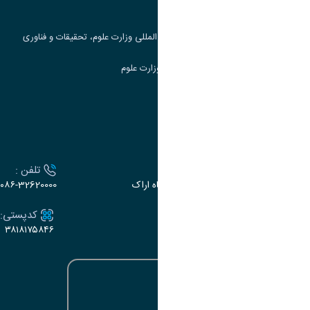
جست و جوی کتاب
مرکز مطالعات و همکاری های علمی بین المللی وزارت علوم، تحقیقات و فناوری
سامانه دریافت و پاسخگویی به شکایات وزارت علوم
سامانه سخا وزارت علوم
ارتباط با دانشگاه
آدرس :
تلفن :
اراک، میدان بسیج، بلوار سردشت، دانشگاه اراک
۰۸۶-32620000
ایمیل:
کدپستی:
۳۸۱۸۱۷۵۸۴۶
e-dabir@araku.ac.ir