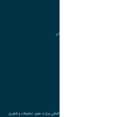
مدیریت تحصیلات تکمیلی
مرکز آموزش های آزاد و تخصصی
گروه جذب و هدایت استعداد های درخشان
تقویم آموزشی
پیوند ها
وزارت علوم، تحقیقات و فناوری
پرتال دانشجویی صندوق رفاه
جست و جوی کتاب
مرکز مطالعات و همکاری های علمی بین المللی وزارت علوم، تحقیقات و فناوری