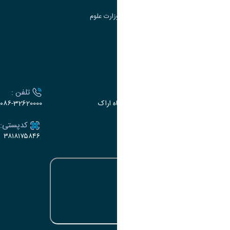
سامانه دریافت و پاسخگویی به شکایات وزارت علوم
سامانه سخا وزارت علوم
ارتباط با دانشگاه
آدرس :
تلفن :
اراک، میدان بسیج، بلوار سردشت، دانشگاه اراک
۰۸۶-32620000
ایمیل:
کدپستی:
۳۸۱۸۱۷۵۸۴۶
e-dabir@araku.ac.ir