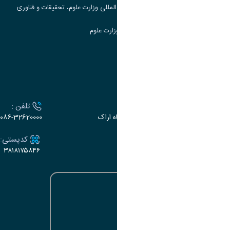
مرکز مطالعات و همکاری های علمی بین المللی وزارت علوم، تحقیقات و فناوری
سامانه دریافت و پاسخگویی به شکایات وزارت علوم
سامانه سخا وزارت علوم
ارتباط با دانشگاه
آدرس :
تلفن :
اراک، میدان بسیج، بلوار سردشت، دانشگاه اراک
۰۸۶-32620000
ایمیل:
کدپستی:
۳۸۱۸۱۷۵۸۴۶
e-dabir@araku.ac.ir