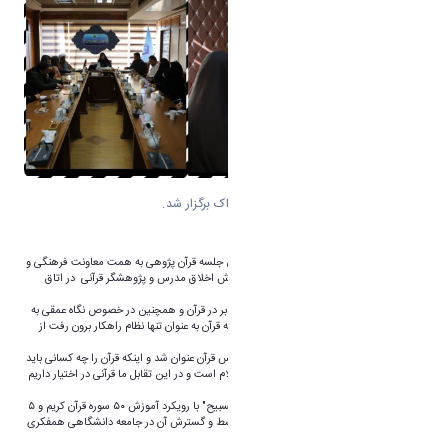
دومین جلسه قرآن پژوهی در دانشگاه اراک برگزار شد.
ب‌ه گزارش روابط عمومی دانشگاه اراک دومین جلسه قرآن پژوهی به همت معاونت فرهنگی و
اجتماعی دانشگاه با حضور سرکار خانم دکتر خوش اخلاق مدرس و پژوهشگر قرآنی در اتاق
شورای حوزه ریاست دانشگاه اراک برگزار شد.
در این جلسه در خصوص نواقص فهم،عمل و تدبر در قرآن و همچنین در خصوص نگاه عمقی به
قرآن از منظر علم فن و مهارت آموزی با توسل به قرآن به عنوان تنها نظام راهکار برون رفت از
مسائل امروز جهان گفتگو و تبادل نظر شد.
در این نشست، سوال اصلی برنامه‌ریزی بر اساس قرآن عنوان شد و اینکه قرآن را چه کسانی باید
بخوانند،جنگ امروز جنگ گزاره‌هاست، جنگ کلام است و در این تقابل ما قرآنی در اختیار داریم
که عظمتی به قدمت ۱۴۰۰ سال دارد.
در ادامه در خصوص برگزاری دوره تخصصی "تسبیح" با رویکرد آموزش ۵۰ سوره قرآن کریم و ۵
کتاب قرآنی جهت تعمیق آموزه های قرآنی و بسط و گسترش آن در جامعه دانشگاهی همفکری
و مشورت صورت گرفت.