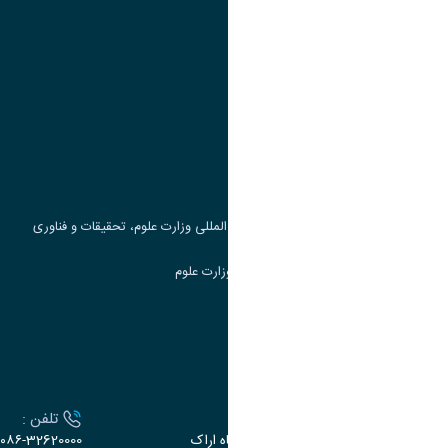
پیوند ها
وزارت علوم، تحقیقات و فناوری
پرتال دانشجویی صندوق رفاه
جست و جوی کتاب
مرکز مطالعات و همکاری های علمی بین المللی وزارت علوم، تحقیقات و فناوری
سامانه دریافت و پاسخگویی به شکایات وزارت علوم
سامانه سخا وزارت علوم
ارتباط با دانشگاه
آدرس :
تلفن :
اراک، میدان بسیج، بلوار سردشت، دانشگاه اراک
۰۸۶-32620000