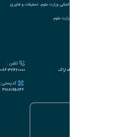
مرکز مطالعات و همکاری های علمی بین المللی وزارت علوم، تحقیقات و فناوری
سامانه دریافت و پاسخگویی به شکایات وزارت علوم
سامانه سخا وزارت علوم
ارتباط با دانشگاه
آدرس :
تلفن :
اراک، میدان بسیج، بلوار سردشت، دانشگاه اراک
۰۸۶-32620000
ایمیل:
کدپستی:
۳۸۱۸۱۷۵۸۴۶
e-dabir@araku.ac.ir