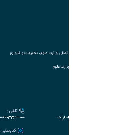
پیوند ها
وزارت علوم، تحقیقات و فناوری
پرتال دانشجویی صندوق رفاه
جست و جوی کتاب
مرکز مطالعات و همکاری های علمی بین المللی وزارت علوم، تحقیقات و فناوری
سامانه دریافت و پاسخگویی به شکایات وزارت علوم
سامانه سخا وزارت علوم
ارتباط با دانشگاه
آدرس :
تلفن :
اراک، میدان بسیج، بلوار سردشت، دانشگاه اراک
۰۸۶-32620000
ایمیل:
کدپستی: