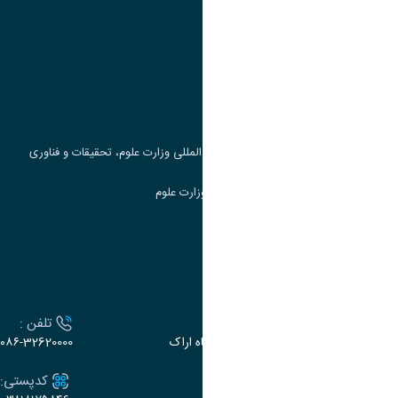
وزارت علوم، تحقیقات و فناوری
پرتال دانشجویی صندوق رفاه
جست و جوی کتاب
مرکز مطالعات و همکاری های علمی بین المللی وزارت علوم، تحقیقات و فناوری
سامانه دریافت و پاسخگویی به شکایات وزارت علوم
سامانه سخا وزارت علوم
ارتباط با دانشگاه
آدرس :
تلفن :
اراک، میدان بسیج، بلوار سردشت، دانشگاه اراک
۰۸۶-32620000
ایمیل:
کدپستی: