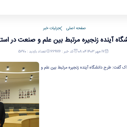
در استان است.
صفحه اصلی
جزئیات خبر
گاه آینده زنجیره مرتبط بین علم و صنعت در است
17 مهر 1403 08:04
کد خبر : 669716
تعداد بازدید : 5270
اک گفت: طرح دانشگاه آینده زنجیره مرتبط بین علم و