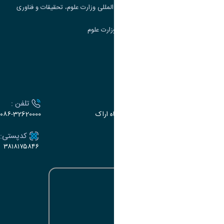
مرکز مطالعات و همکاری های علمی بین المللی وزارت علوم، تحقیقات و فناوری
سامانه دریافت و پاسخگویی به شکایات وزارت علوم
سامانه سخا وزارت علوم
ارتباط با دانشگاه
آدرس :
تلفن :
اراک، میدان بسیج، بلوار سردشت، دانشگاه اراک
۰۸۶-32620000
ایمیل:
کدپستی:
۳۸۱۸۱۷۵۸۴۶
e-dabir@araku.ac.ir