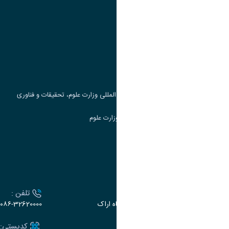
پیوند ها
وزارت علوم، تحقیقات و فناوری
پرتال دانشجویی صندوق رفاه
جست و جوی کتاب
مرکز مطالعات و همکاری های علمی بین المللی وزارت علوم، تحقیقات و فناوری
سامانه دریافت و پاسخگویی به شکایات وزارت علوم
سامانه سخا وزارت علوم
ارتباط با دانشگاه
آدرس :
تلفن :
اراک، میدان بسیج، بلوار سردشت، دانشگاه اراک
۰۸۶-32620000
ایمیل:
کدپستی: