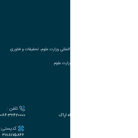
وزارت علوم، تحقیقات و فناوری
پرتال دانشجویی صندوق رفاه
جست و جوی کتاب
مرکز مطالعات و همکاری های علمی بین المللی وزارت علوم، تحقیقات و فناوری
سامانه دریافت و پاسخگویی به شکایات وزارت علوم
سامانه سخا وزارت علوم
ارتباط با دانشگاه
آدرس :
تلفن :
اراک، میدان بسیج، بلوار سردشت، دانشگاه اراک
۰۸۶-32620000
ایمیل:
کدپستی:
۳۸۱۸۱۷۵۸۴۶
e-dabir@araku.ac.ir