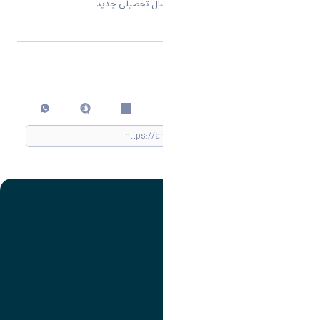
پیام تبریک ریاست دانشگاه به مناسبت سال تحصیلی جدید
اشتراک گذاری
چاپ کردن
تصویر
عنوان اینستاگرام
لینک
عنوان تلگرام
لینک
عنوان واتساپ
لینک