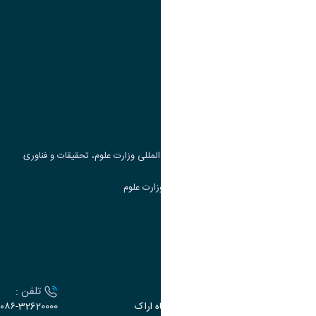
پیوند ها
وزارت علوم، تحقیقات و فناوری
پرتال دانشجویی صندوق رفاه
جست و جوی کتاب
مرکز مطالعات و همکاری های علمی بین المللی وزارت علوم، تحقیقات و فناوری
سامانه دریافت و پاسخگویی به شکایات وزارت علوم
سامانه سخا وزارت علوم
ارتباط با دانشگاه
آدرس :
تلفن :
اراک، میدان بسیج، بلوار سردشت، دانشگاه اراک
۰۸۶-32620000