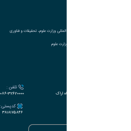
پرتال دانشجویی صندوق رفاه
جست و جوی کتاب
مرکز مطالعات و همکاری های علمی بین المللی وزارت علوم، تحقیقات و فناوری
سامانه دریافت و پاسخگویی به شکایات وزارت علوم
سامانه سخا وزارت علوم
ارتباط با دانشگاه
آدرس :
تلفن :
اراک، میدان بسیج، بلوار سردشت، دانشگاه اراک
۰۸۶-32620000
ایمیل:
کدپستی:
۳۸۱۸۱۷۵۸۴۶
e-dabir@araku.ac.ir