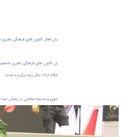
کسب سه عنوان برگزیده توسط دانشجویان فعال کانون های فرهنگی هنری د
اختتامیه دوازدهمین جشنواره ملی رویش کانون های فرهنگی هنری باحضور مع
در این مراسم سه نفر از دانشجویان دانشگاه اراک حائز رتبه برگزیده شدند
در این مراسم از خانم ها سیده اسرا موسوی و حدیثه صالحی در بخش صدا 