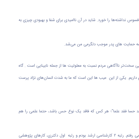
افسوس نداشته‌ها را خورد. شاید در آن ناامیدی برای شفا و بهبودی چیزی به
میشه حمایت های پدر موجب دلگرمی من می‌شد.
ایی سخت‌تر ناآگاهی مردم نسبت به معلولیت ها از جمله نابینایی است . گاه
داریم. یکی از این عیب ها این است که ما به شدت انسان‌های نژاد پرست
 فقد حسا فقد علما"؛ هر کس که فاقد یک نوع حس باشد، حتما علمی را هم
می گوید:نابینایی سخت است، چون فرهنگ شکل گرفته است. ما آدم‌ها همیشه پیش داوری داریم. بعد از اتمام تحصیلم به دانشگاهی برای عضویت در هیات علمی رفتم. رتبه ۲ کارشناسی ارشد بودم و رتبه اول دکتری، کار‌های پژوهشی