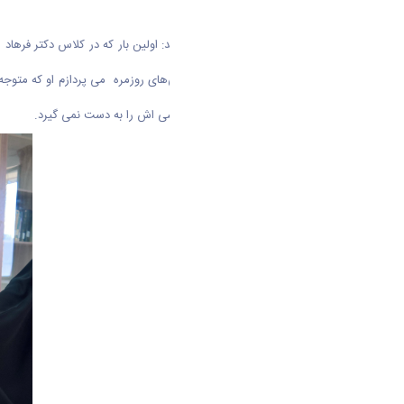
کلاسی با حضور صددرصدی
یکی از دانشجویان کلاس استاد می‌گوید: اولین بار که در کلاس دکتر فرهاد
کلاس درسش بیایم به کار‌ها و سرگرمی‌های روزمره می پردازم او که متوج
ندادیم. سرکلاس استاد کسی حتی گوشی اش را به دست نمی گیرد.