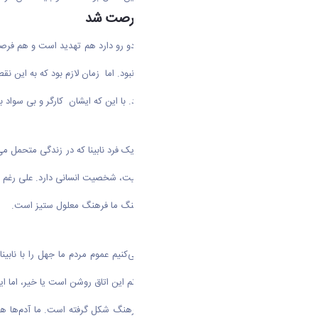
نابینایی، تهدیدی که برایم فرصت شد
هر مشکلی که برای ما به وجود می‌آید دو رو دارد هم تهدید است و هم فرصت و
دست آوردم که برایم کمتر از بینا شدن نبود. اما زمان لازم بود که به این نقط
عامل تاثیرگذار دیگر شخصیت پدرم بود. با این که ایشان کارگر و بی سو
نابینایی سخت است
از نابینایی برایت می‌گوید، از رنج‌های یک فرد نابینا که در زندگی متحمل 
فراموش می‌کنیم یک فرد صاحب معلولیت، شخصیت انسانی دارد. علی رغم این
و ضعیف ستیز هستیم. حتی گاهی فرهنگ ما فرهنگ معلول ستیز است.
جهل همان نابینایی نیست
استاد از جهل می گوید: گاه که نگاه می‌کنیم عموم مردم ما جهل را با ن
ندارد.این طبیعی است. من الان نمی‌دانم این اتاق روشن است یا خیر، اما 