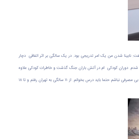
فت: نابینا شدن من یک امر تدریجی بود. در یک سالگی بر اثر اتفاقی دچار
نابینا شدم. دوران کودکی ام در آتش باران جنگ گذشت و خاطرات کودکی علاوه
بر نابینایی با جنگ نیز درهم تنیده شده است. در دوران کودکی اسباب بازی‌های ما پوکه گلوله و ترکش بود. همان ابتدای کودکی بود که فهمیدم اگر بخواهم موجود بی مصرفی نباشم حتما باید درس بخوانم. از ۱۱ سالگی به تهران رفتم و تا ۱۸