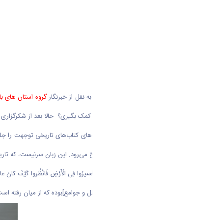
به گزارش روابط عمومی دانشگاه اراک به نقل از خبرنگار
گروه استان های
با
کردی چشم هایت را باز کنی و از آن ها کمک بگیری؟ حالا بعد از شکرگزاری
وارد کلاس که بشوی، اول از همه قفسه‌های کتاب‌های تاریخی توجهت را جلب
احوال پرسی می‌کند. فورا به سراغ تاریخ می‌رود. این زبان سرنیست، که تا
مگر نه آنکه " قَدْ خَلَتْ مِنْ قَبْلِکُمْ سُنَنٌ فَسیرُوا فِی الْأَرْضِ فَانْظُروا کَیْفَ کانَ عاقِبَ
قطعاً پیش از شما روش‏هایی [در میان ملل و جوامع‏]بوده که از میان رفته است