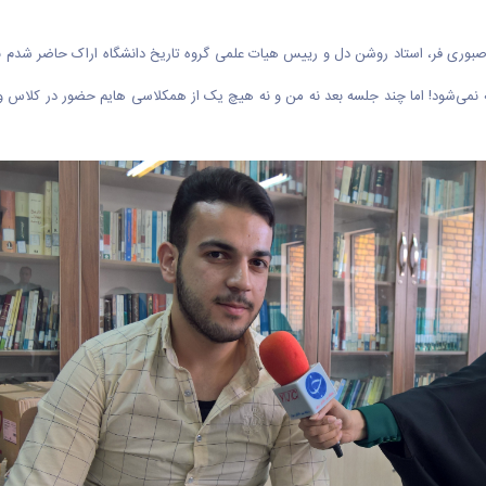
 صبوری فر، استاد روشن دل و رییس هیات علمی گروه تاریخ دانشگاه اراک حاضر شدم با
ه نمی‌شود! اما چند جلسه بعد نه من و نه هیچ یک از همکلاسی هایم حضور در کلاس 