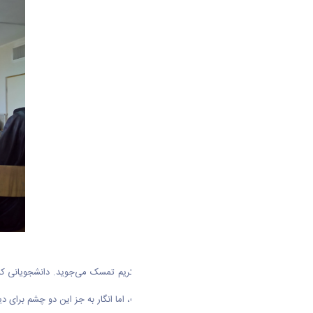
در صحبت هایش مدام به آیات قرآن کریم تمسک می‌جوید. دانشجویانی که دیر
متمایل می‌شود. استاد، روشن دل است، اما انگار به جز این دو چشم برای د