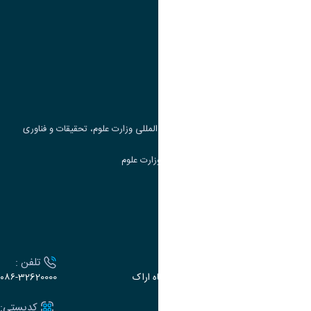
پیوند ها
وزارت علوم، تحقیقات و فناوری
پرتال دانشجویی صندوق رفاه
جست و جوی کتاب
مرکز مطالعات و همکاری های علمی بین المللی وزارت علوم، تحقیقات و فناوری
سامانه دریافت و پاسخگویی به شکایات وزارت علوم
سامانه سخا وزارت علوم
ارتباط با دانشگاه
آدرس :
تلفن :
اراک، میدان بسیج، بلوار سردشت، دانشگاه اراک
۰۸۶-32620000
ایمیل:
کدپستی: