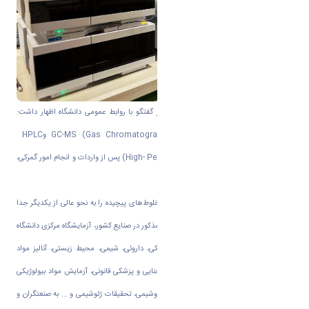
دکتر مهدی بیکدلو مدیر آزمایشگاه مرکزی در گفتگو با روابط عمومی دانشگاه اظهار داشت:
دستگاه‌های
GC-MS (Gas Chromatograph-Mass Spectrometer)
و
HPLC
(High- Performance Liquid Chromatograph)
پس از واردات و انجام امور گمرکی،
در دانشگاه اراک نصب و راه اندازی گردید.
با استفاده از این دستگاه‌ها، می‌توان اجزاء مخلوط‌های پیچیده را به نحو عالی از یکدیگر جدا
نمود و با توجه به کاربرد گسترده دستگاه های مذکور در صنایع کشور، آزمایشگاه مرکزی دانشگاه
اراک آماده ارائه خدمات در حوزه های پزشکی، داروئی، شیمی، محیط زیستی، آنالیز مواد
غذائی، نوشیدنی و اسانس ها، بررسی موارد جنایی و پزشکی قانونی، آزمایش مواد بیولوژیکی
بدن و آفت کش ها، آنالیز هیدروکربن ها، پتروشیمی، تحقیقات ژئوشیمی و ... به صنعتگران و