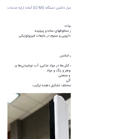
اکنون آزمایشگاه مرکزی دانشگاه اراک با در اختیار داشتن دستگاه
GC-MS
آماده ارایه خدمات
در زمینه‌های زیر است:
*داشتن کتابخانۀ کامل برای شناسایی انواع ترکیبات
*آنالیز کیفی و کمی مقادیر اندک ترکیبات آلی در مخلوط­های ساده و پیچیده
*تعیین متابولیت‌های دارویی و باقیمانده مواد دارویی و سموم در مایعات فیزیولوژیکی
*جداسازی و شناسائی ترکیبات فرار مجهول
*تعیین ساختار ترکیبات آلی در لاستیک
*آنالیز برخی داروهای نانوذرات
*شناسایی ترکیبات مختلف تشکیل دهنده انواع اسانس
*آنالیز حلال های صنعتی
*آنالیز ترکیبات دارویی و صنعتی و سموم و آفت کش‌ها در مواد غذایی، آب، نوشیدنی‌ها و
…
*جداسازی و آنالیز مواد پلیمری و چسب‌ها و جوهر و رنگ و مواد
*جداسازی و شناسایی گازهای شیمیایی جنگی و صنعتی
*آنالیز و محاسبه‌ی کمی عناصر فرار و نیمه فرار آلی
*تشخیص عناصر آلی با جداسازی قسمت‌های مختلف تشکیل دهنده ترکیب
*آنالیز کمی مواد پتروشیمی