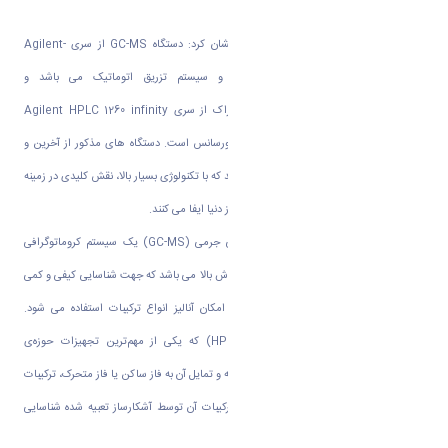
پژوهشگران سراسر کشور می باشد.
مدیر آزمایشگاه مرکزی دانشگاه اراک خاطرنشان کرد: دستگاه
GC-MS
از سری
Agilent-
5977C
بوده که مجهز به
FID
مجزا و سیستم تزریق اتوماتیک می باشد و
دستگاه
HPLC
آزمایشگاه مرکزی دانشگاه اراک از سری
Agilent HPLC 1260 infinity
II
است که مجهز به سه دتکتور
RI
،
UV
و فلورسانس است. دستگاه های مذکور از آخرین و
بروزترین مدل های شرکت
Agilent
می باشند که با تکنولوژی بسیار بالا، نقش کلیدی در زمینه
های تحقیقاتی، کنترل کیفی و پیشرفت علم روز دنیا ایفا می کنند.
کروماتوگرافی گازی با آشکارساز طیف سنجی جرمی
(GC-MS)
یک سیستم کروماتوگرافی
گازی جهت جداسازی ترکیبات فرار تا دمای جوش بالا می باشد که جهت شناسایی کیفی و کمی
با استفاده از آشکارساز طیف سنجی جرمی امکان آنالیز انواع ترکیبات استفاده می شود.
کروماتوگرافی مایع با کارایی پیشرفته
(HPLC)
که یکی از مهم‌ترین تجهیزات حوزه‌ی
جداسازی تجزیه‌ است که براساس قطبیت نمونه و تمایل آن به فاز ساکن یا فاز متحرک، ترکیبات
موجود در آن از یکدیگر جداشده و در انتها ترکیبات آن توسط آشکارساز تعبیه شده شناسایی
می‌شود
.