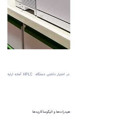
همچنین آزمایشگاه مرکزی دانشگاه اراک با در اختیار داشتن دستگاه
HPLC
آماده ارایه
خدمات در زمینه‌های زیر است:
*تشخیص ناخالصی‌ها در صنایع داروسازی
*تعیین غلظت اولیه عناصر کمیاب
*کروماتوگرافی تبادل لیگاند
*کروماتوگرافی تبادل یونی پروتئین‌ها
*کروماتوگرافی تبادل آنیون با
pH
بالا برای کربوهیدرات‌ها و الیگوساکاریدها