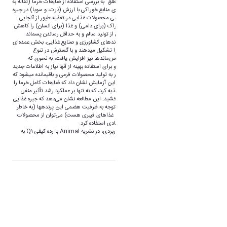
قاسمی، ایمان حاج خدادادی، مهدی خدایی مطلق به بررسی استفاده از ضایعات خرما (تفاله به
همراه هسته) به عنوان یک جایگزین غذایی برای منابع خوراکی با ارزش (ذرت، و سویا) در جیره
شترمرغ پرداخته اند. استفاده از محصولات جانبی محصولات غذایی در تغذیه طیور از آنجایی
حائز اهمیت است که می تواند رقابت بین خوراک (برای دامی) و غذا (برای انسان) را کاهش
داده و یک مدل اقتصادی مناسب برای اطمینان از تولید سالم و به حداقل رساندن پسماند
صنایع کشاورزی و غذایی را منعکس کند. پسماند‌های کشاورزی و صنایع غذایی، بخش عمده‌ای
(تقریباً 30 درصد) از تولیدات کشاورزی جهان را تشکیل میدهند و با گسترش در تنوع
محصولات و نیز پیشرفت صنایع غذایی، تنوع پس‌ماندها نیز افزایش یافت، به نحوی که
بسیاری از آن‌ها از نظر دامداران ناشناخته بوده و برای استفاده بهینه از آنها نیاز به اطلاعات جدید
می‌باشد. تولید خرما برای اهداف مختلف منجر به تولید محصولات فرعی و باقیمانده میشود که
دارای ارزش غذایی قابل توجهی هستند. نتایج این آزمایش نشان داد که ضایعات کامل خرما را
می توان تا 30 درصد به جوجه‌های شترمرغ تغذیه کرد، که نه تنها بر عملکرد رشد تأثیر منفی
نداشت بلکه پارامترهای سلامتی را نیز بهبود بخشید. این مطالعه نشان می‌دهد که جیره غذایی
شترمرغ‌ها میتواند به گونه‌ای تنظیم شود که با توجه به ظرفیت هضمی این پرندهها (به خاطر
داشتن روده بزرگ توسعه یافته که قادر به هضم غذاهای فیبری هست) می‌توان از محصولات
جانبی کشاورزی و صنایع غذایی به صورت اقتصادی استفاده کرد.
لازم به ذکر است نتایج حاصل از این تحقیق کاربردی، در نشریه Animal با رده کیفی Q1 به
چاپ رسیده است.
برچسب:
مقالات
اشتراک گذاری