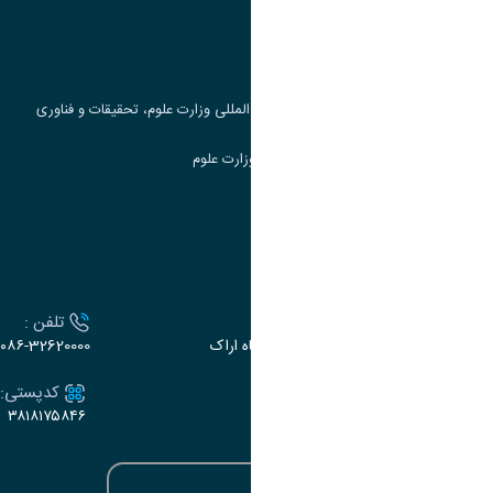
پرتال دانشجویی صندوق رفاه
جست و جوی کتاب
مرکز مطالعات و همکاری های علمی بین المللی وزارت علوم، تحقیقات و فناوری
سامانه دریافت و پاسخگویی به شکایات وزارت علوم
سامانه سخا وزارت علوم
ارتباط با دانشگاه
آدرس :
تلفن :
اراک، میدان بسیج، بلوار سردشت، دانشگاه اراک
۰۸۶-32620000
ایمیل:
کدپستی:
۳۸۱۸۱۷۵۸۴۶
e-dabir@araku.ac.ir