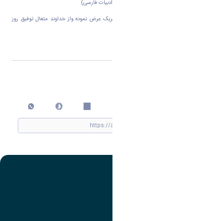
4-دکتر حسن حیدری به مرتبه دانشیاری(گروه ادبیات فارسی)
این موفقیت وارتقاءعلمی رابه این عزیزان تبریک عرض نموده واز خداوند متعال توفیق روز
افزون آنها را مسالت داریم.
اشتراک گذاری
چاپ کردن
تصویر
عنوان اینستاگرام
لینک
عنوان تلگرام