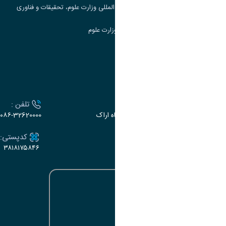
مرکز مطالعات و همکاری های علمی بین المللی وزارت علوم، تحقیقات و فناوری
سامانه دریافت و پاسخگویی به شکایات وزارت علوم
سامانه سخا وزارت علوم
ارتباط با دانشگاه
آدرس :
تلفن :
اراک، میدان بسیج، بلوار سردشت، دانشگاه اراک
۰۸۶-32620000
ایمیل:
کدپستی:
۳۸۱۸۱۷۵۸۴۶
e-dabir@araku.ac.ir