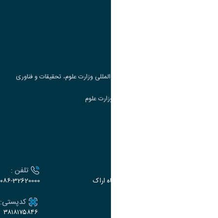
وزارت علوم، تحقیقات و فناوری
پرتال دانشجویی صندوق رفاه
جست و جوی کتاب
مرکز مطالعات و همکاری های علمی بین المللی وزارت علوم، تحقیقات و فناوری
سامانه دریافت و پاسخگویی به شکایات وزارت علوم
سامانه سخا وزارت علوم
ارتباط با دانشگاه
آدرس :
تلفن :
اراک، میدان بسیج، بلوار سردشت، دانشگاه اراک
۰۸۶-32620000
ایمیل:
کدپستی:
۳۸۱۸۱۷۵۸۴۶
e-dabir@araku.ac.ir