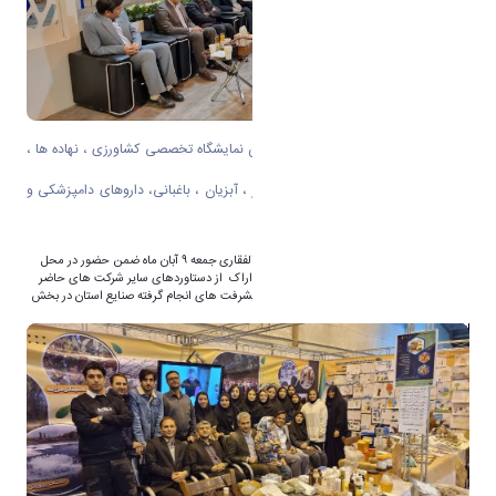
بازدید رئیس دانشگاه اراک از شانزدهمین نمایشگاه تخصصی کشاورزی ، نهاده ها ،
ماشین الات ، صنایع تبدیلی ، دام طیور ، آبزیان ، باغبانی، داروهای دامپزشکی و
صنایع وابسته استان مرکزی
به گزارش روابط عمومی دانشگاه اراک دکتر ذوالفقاری جمعه ۹ آبان ماه ضمن حضور در محل
غرفه دستاوردهای دانشکده کشاورزی دانشگاه اراک از دستاوردهای سایر شرکت های حاضر
در این نمایشگاه بازدید و از نزدیک در جریان پیشرفت های انجام گرفته صنایع استان در بخش
کشاورزی ، دام و طیور قرارگرفت.