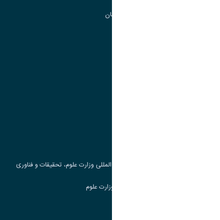
گروه جذب و هدایت استعداد های درخشان
تقویم آموزشی
پیوند ها
وزارت علوم، تحقیقات و فناوری
پرتال دانشجویی صندوق رفاه
جست و جوی کتاب
مرکز مطالعات و همکاری های علمی بین المللی وزارت علوم، تحقیقات و فناوری
سامانه دریافت و پاسخگویی به شکایات وزارت علوم
سامانه سخا وزارت علوم