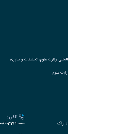
پیوند ها
وزارت علوم، تحقیقات و فناوری
پرتال دانشجویی صندوق رفاه
جست و جوی کتاب
مرکز مطالعات و همکاری های علمی بین المللی وزارت علوم، تحقیقات و فناوری
سامانه دریافت و پاسخگویی به شکایات وزارت علوم
سامانه سخا وزارت علوم
ارتباط با دانشگاه
آدرس :
تلفن :
اراک، میدان بسیج، بلوار سردشت، دانشگاه اراک
۰۸۶-32620000