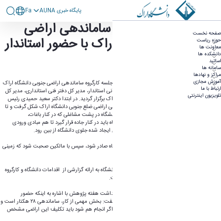
پايگاه خبری AUNA
Fa
برگزاری جلسه کارگروه ساماندهی اراضی
برگزاری جلسه کارگروه ساماندهی اراضی ضلع جنوبی
صفحه نخست
دانشگاه اراک با حضور استاندار مرکزی
ضلع جنوبی دانشگاه اراک با حضور استاندار
حوزه ریاست
معاونت ها
مرکزی
دانشکده ها
اساتید
سامانه ها
مراکز و نهادها
آموزش مجازی
به گزارش روابط عمومی دانشگاه اراک؛ چهاردهمین جلسه کارگروه ساماندهی اراضی جنوبی دانشگاه اراک
ارتباط با ما
با حضور استاندار مرکزی، معاون هماهنگی امور عمرانی استاندار، مدیر کل دفتر فنی استانداری، مدیر کل
تلویزیون اینترنتی
راه و شهرسازی استان و مدیران شهرداری کلانشهر اراک برگزار گردید. در ابتدا دکتر سعید حمیدی رئیس
دانشگاه اراک بیان نمود: از سال ۹۳ کارگروه ساماندهی اراضی ضلع جنوبی دانشگاه اراک شکل گرفت و تا
کنون ۱۴ جلسه با مسئولان استان برگزارشده است. دانشگاه در پشت مشاغلی که در کنار باغات،
تعویض‌روغنی‌ها و گاراژهاست گم شده است، دانشگاه باید در کنار جاده قرار گیرد تا هم مبادی ورودی
وخروجی شهر ساماندهی پیدا کند و هم چهره نازیبای ایجاد شده جلوی دانشگاه از بین رود.
وی در ادامه افزود: مرحله اول باید سند به نام دانشگاه صادر شود، سپس با مالکین صحبت شود که زمینی
معوض در اختیارشان قرار گیرد یا خریداری شود.
در ادامه مهندس صورتگر مدیر دفتر فنی و عمرانی دانشگاه به ارائه گزارشی از اقدامات دانشگاه و کارگروه
جهت ساماندهی این اراضی در سالهای اخیر پرداخت.
سپس سید علی آقا زاده استاندار مرکزی ضمن گرامیداشت هفته پژوهش با اشاره به اینکه حضور
نمایندگان ۲۸ هکتار اراضی در جلسه ضروری است، گفت: بخش مهمی از کار، ساماندهی ۲۸ هکتار است و
همه صحبت‌ها در مورد انتقال زمین قابل‌حل است، اگر انجام هم شود باید تکلیف این اراضی مشخص
شود.