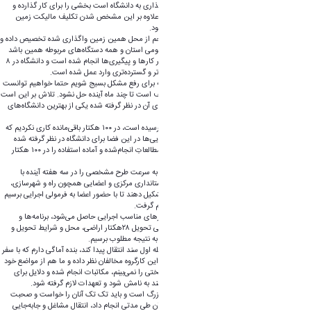
وی بیان کرد: از محل تخصیص زمینی که در حال واگذاری به دانشگاه است بخشی را برای کار گذارده و
مراحل تغییر کاربری طی شود، بخشی از کار بزرگ ما علاوه بر این مشخص شدن تکلیف مالیکت زمین
است و باید تکلیف ۲۸هکتار نیز همزمان مشخص شود.
آقازاده افزود: پیشنهاد بنده این است که مشاغل مزاحم از محل همین زمین واگذاری شده تخصیص داده و
تغییر کاربری داده و مراحل اداری انجام شود. عزم عمومی استان و همه دستگاه‌های مربوطه همین باشد
چراکه برای انجام کار مانع زیادی سر راه نیست بیشتر کارها و پیگیری‌ها انجام شده است و دانشگاه در ۸
سال گذشته و به ویژه در ۴ سال اخیر با پیگیری جدی‌تر و گسترده‌تری وارد عمل شده است.
استاندار مرکزی تصریح کرد: بنده اعتقاد دارم اگر همه برای رفع مشکل بسیج شویم حتما خواهیم توانست
این مشکل را رفع کنیم، راه زیادی پیموده شده و حیف است تا چند ماه آینده حل نشود. تلاش بر این است
که دانشگاه اراک با توجه به اینکه بهترین جانمایی برای آن در نظر گرفته شده یکی از بهترین دانشگاه‌های
کشور باشد.
وی گفت: از ۱۸۰ هکتار حدود ۹۰ هکتار آن به اتمام رسیده است، در ۱۰۰ هکتار باقی‌مانده کاری نکردیم که
عدم اقدامات به دلیل عدم مطالعه نیست. همه جانمایی‌ها در این فضا برای دانشگاه در نظر گرفته شده
است اما اگر اعتبارات تزریق شود می‌توان بلافاصله مطالعاتِ انجام‌شده و آماده‌ استفاده را در ۱۰۰ هکتار
باقی‌مانده شروع کرد.
آقازاده گفت: کارگروه فنی و تخصصی در نظر گرفته تا به سرعت طرح مشخصی را در سه هفته آینده با
مسئولیت نوازنی، مدیرکل دفتر فنی و امور عمرانی استانداری مرکزی و اعضایی همچون راه و شهرسازی،
دانشگاه و نماینده ۲۸ هکتار اراضی مشاغل مزاحم تشکیل دهند تا با حضور اعضا به فرمولی اجرایی برسیم
و اگر هرجایی لازم باشد دستور لازم را از وزیر خواهیم گرفت.
این مقام مسئول ادامه داد: با تشکیل کارگروه راهکارهای مناسب اجرایی حاصل می‌شود، برنامه‌ها و
راهکارهای عملیاتی باید مطالعه و در راستای چگونگی تحویل ۲۸هکتار اراضی، محل و شرایط تحویل و
اقدامات انجام شده توسط کمیسیون ماده ۵ باشد تا به نتیجه مطلوب برسیم.
وی ادامه داد: برای رسیدن به نتیجه نیاز است در وهله اول سند انتقال پیدا کند، بنده آماگی دارم که با سفر
به تهران کارگروهی را در وزارت راه تشکیل دهیم، در این کارگروه مخالفان نظر داده و ما هم از مواضع خود
دفاع می‌کنیم. با توجه به اقدامات انجام شده مانع سختی را نمی‌بینم، مکاتبات انجام شده و دلایل برای
انتقال سند مشخص است، دانشگاه صلاحیت دارد سند به نامش شود و تعهدات لازم گرفته شود.
اقازاده بیان کرد: ساماندهی مشاغل مزاحم پروژه‌ای بزرگ است و باید تک تک آنان را خواست و صحبت
کرد، اگر انتقال سند انجام شود مابقی کارها را می‌توان طی مدتی انجام داد، انتقال مشاغل و جا‌به‌جایی