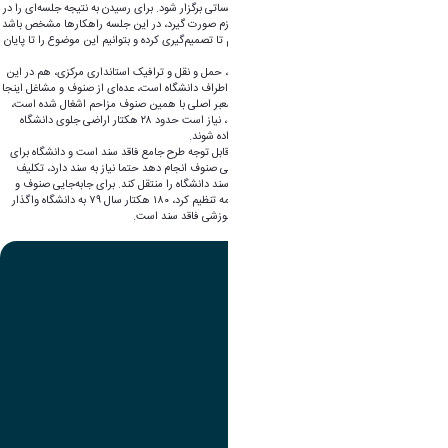
آنان کار راحتی نیست، حتما باید در این خصوص جلساتی برگزار شود. برای رسیدن به نتیجه جلسه‌ای را در
اداره کل راه و شهرسازی داشته باشیم تا هماهنگی لازم صورت گیرد، در این جلسه راهکارها مشخص باشد
و بهتر است جلسه دیگری در پایان دی ماه برگزار کنیم تا تصمیم‌گیری کرده و بتوانیم این موضوع را تا پایان
سال جمع کنیم.
در ادامه حمید نوازنی مدیرکل دفتر فنی، امور عمرانی، حمل و نقل و ترافیک استانداری مرکزی، هم در این
جلسه گفت: موضوع اصلی جلسه ساماندهی اراضی اطراف دانشگاه است، عده‌ای از صنوف و مشاغل اینجا
شکل گرفتند و سال‌هاست که فعالیت دارند، مجاور معبر اصلی با همین صنوف مزاحم اشغال شده است،
برخی از صنوف قانونی و برخی دیگر غیرقانونی هستند، نیاز است حدود ۲۸ هکتار اراضی جلوی دانشگاه
ساماندهی شده و از این مکان به جای دیگر انتقال داده شوند.
نوازنی افزود: اراضی دانشگاه علی‌رغم اجرای قسمت قابل توجه طرح جامع فاقد سند است و دانشگاه برای
اینکه بتواند فعالیتی روی اراضی در راستای ساماندهی صنوف انجام دهد حتما نیاز به سند دارد، تکلیف
است اداره کل راه و شهرسازی استان پیگیری کرده و سند دانشگاه را منتقل کند. برای جا‌به‌جایی صنوف و
مشاغل که اغلب آلاینده هستند هم می‌توان تفاهم‌نامه تنظیم کرد، ۱۸۰ هکتار سال ۷۹ به دانشگاه واگذار
شده است که نزدیک به دو دهه همچنان این مرکز آموزشی فاقد سند است.
تصویر
عنوان اینستاگرام
لینک
عنوان تلگرام
لینک
عنوان واتساپ
لینک