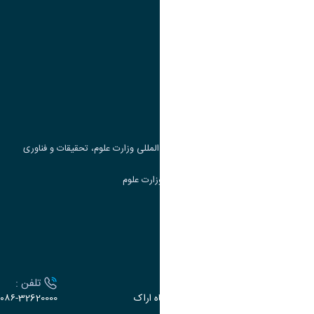
پیوند ها
وزارت علوم، تحقیقات و فناوری
پرتال دانشجویی صندوق رفاه
جست و جوی کتاب
مرکز مطالعات و همکاری های علمی بین المللی وزارت علوم، تحقیقات و فناوری
سامانه دریافت و پاسخگویی به شکایات وزارت علوم
سامانه سخا وزارت علوم
ارتباط با دانشگاه
آدرس :
تلفن :
اراک، میدان بسیج، بلوار سردشت، دانشگاه اراک
۰۸۶-32620000