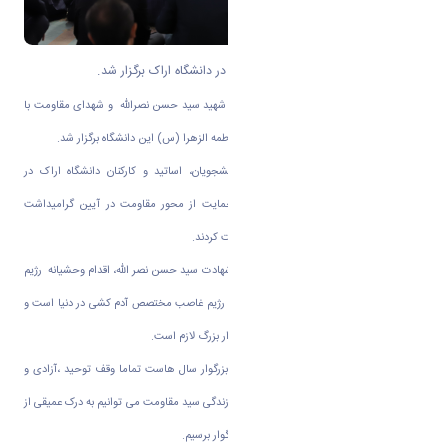
مراسم گرامیداشت شهادت سید مقاومت در دانشگاه اراک برگزار شد.
مراسم گرامیداشت شهادت پرچم دار مقاومت شهید سید حسن نصرالله و شهدای مقاومت با
حضور دانشگاهیان دانشگاه اراک در مسجد فاطمه الزهرا (س) این دانشگاه برگزار شد.
به گزارش روابط عمومی دانشگاه اراک دانشجویان، اساتید و کارکنان دانشگاه اراک در
محکومیت جنایات رژیم صهیونیستی و در حمایت از محور مقاومت در آیین گرامیداشت
شهادت سید مقاومت سید حسن نصرالله شرکت کردند.
دکتر ذوالفقاری در این مراسم ضمن تسلیت شهادت سید حسن نصر الله، اقدام وحشیانه رژیم
غاصب صهیونیست را محکوم کرد و گفت:این رژیم غاصب مختصص آدم کشی در دنیا است و
اتحاد بشریت برای نابودی اسرائیل این خونخوار بزرگ لازم است.
رئیس دانشگاه اراک افزود: زندگی این شهید بزرگوار سال هاست تماما وقف توحید ،آزادی و
آسایش مردم مظلوم است و با نگاه اجمالی به زندگی سید مقاومت می توانیم به درک عمیقی از
انسان دوستی ،دوستاری بشریت این شهید بزرگوار برسیم.