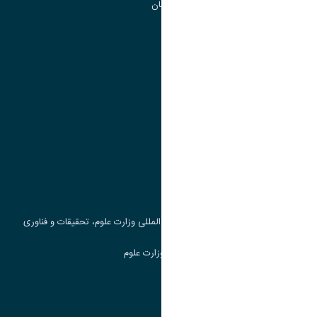
گروه جذب و هدایت استعداد های درخشان
تقویم آموزشی
پیوند ها
وزارت علوم، تحقیقات و فناوری
پرتال دانشجویی صندوق رفاه
جست و جوی کتاب
مرکز مطالعات و همکاری های علمی بین المللی وزارت علوم، تحقیقات و فناوری
سامانه دریافت و پاسخگویی به شکایات وزارت علوم
سامانه سخا وزارت علوم